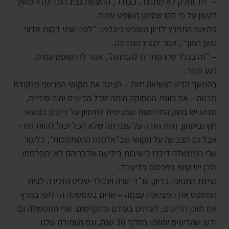
– "חד וחלק לא מתנגד, כבודו", התעשת נציג המדינה והמשיך
לטעון על פי הקו שסימן השופט עמית.
פתאום התפרץ לדיון השופט פוגלמן: "לפני שתי דקות אדוני
טוען הפוך", אמר לנציג המדינה.
– "זה בגלל שהרמתי לו להנחתה", אמר לו השופט עמית.
רגע מוזר..
בהמשך הדיון הנשיאה חיות – הציגה את הקושי הפרשני מנקודת
מבטה – אם כוונת המחוקק היתה שכל הדיונים יהיה סודיים,
מדוע יש בחוק התייחסות ספציפית לחיסיון על דיונים בנושאי
חוץ וביטחון. חיות חזרה על עמדתה שלא הכל יכול להיות סודי.
אבל גם הצביעה על הקושי שב"אלמנט ההסתמכות", כלומר
שרי הממשלה דיברו בישיבות בידיעה שדבריהם לא יתפרסמו.
ולכן יש קושי בפרסום בדיעבד.
נציגת התנועה בדיון, עו"ד יערה וינקלר-שליט הזכירה לבית
המשפט את המציאות עצמה – שרים בממשלה הדליפו במרץ
את תוכן הדיונים, לעיתים בעודם מתקיימים. שרי הממשלה גם
ידעו שהדיונים יחשפו בחלוף 30 שנה, וגם העתירה שלנו