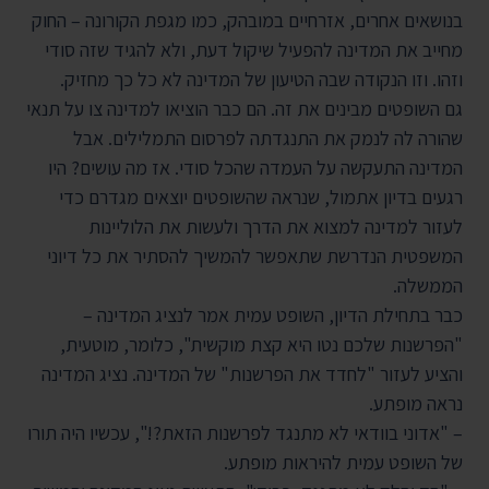
בנושאים אחרים, אזרחיים במובהק, כמו מגפת הקורונה – החוק
מחייב את המדינה להפעיל שיקול דעת, ולא להגיד שזה סודי
וזהו. וזו הנקודה שבה הטיעון של המדינה לא כל כך מחזיק.
גם השופטים מבינים את זה. הם כבר הוציאו למדינה צו על תנאי
שהורה לה לנמק את התנגדתה לפרסום התמלילים. אבל
המדינה התעקשה על העמדה שהכל סודי. אז מה עושים? היו
רגעים בדיון אתמול, שנראה שהשופטים יוצאים מגדרם כדי
לעזור למדינה למצוא את הדרך ולעשות את הלוליינות
המשפטית הנדרשת שתאפשר להמשיך להסתיר את כל דיוני
הממשלה.
כבר בתחילת הדיון, השופט עמית אמר לנציג המדינה –
"הפרשנות שלכם נטו היא קצת מוקשית", כלומר, מוטעית,
והציע לעזור "לחדד את הפרשנות" של המדינה. נציג המדינה
נראה מופתע.
– "אדוני בוודאי לא מתנגד לפרשנות הזאת?!", עכשיו היה תורו
של השופט עמית להיראות מופתע.