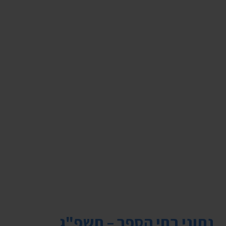
נתוני בתי הספר – תשפ"ג