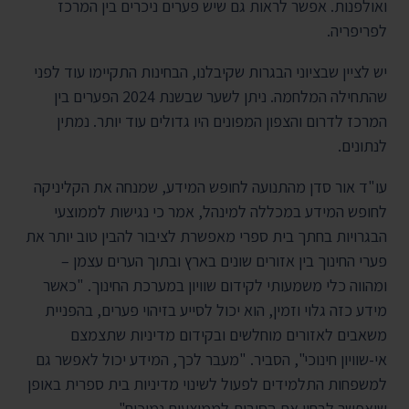
ואולפנות. אפשר לראות גם שיש פערים ניכרים בין המרכז
לפריפריה.
יש לציין שבציוני הבגרות שקיבלנו, הבחינות התקיימו עוד לפני
שהתחילה המלחמה. ניתן לשער שבשנת 2024 הפערים בין
המרכז לדרום והצפון המפונים היו גדולים עוד יותר. נמתין
לנתונים.
עו"ד אור סדן מהתנועה לחופש המידע, שמנחה את הקליניקה
לחופש המידע במכללה למינהל, אמר כי נגישות לממוצעי
הבגרויות בחתך בית ספרי מאפשרת לציבור להבין טוב יותר את
פערי החינוך בין אזורים שונים בארץ ובתוך הערים עצמן –
ומהווה כלי משמעותי לקידום שוויון במערכת החינוך. "כאשר
מידע כזה גלוי וזמין, הוא יכול לסייע בזיהוי פערים, בהפניית
משאבים לאזורים מוחלשים ובקידום מדיניות שתצמצם
אי-שוויון חינוכי", הסביר. "מעבר לכך, המידע יכול לאפשר גם
למשפחות התלמידים לפעול לשינוי מדיניות בית ספרית באופן
שיאפשר לבחון את הסיבות לממוצעים נמוכים".