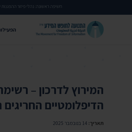
דילוג לתוכן העמוד
חשיפה ראשונה: נהלי פיזור ההפגנות
הפעילות
משפטי
עתירות 
פסקי די
עמדות י
המירוץ לדרכון – רשימת
קשרי מ
הדיפלומטיים החריגים 
חדשות
מאמרים
תאריך:
14 בנובמבר 2025
הרצאות