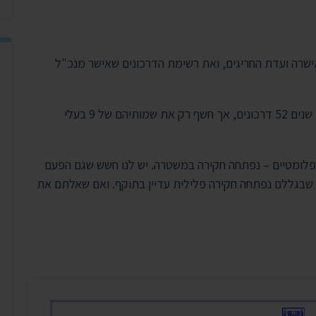
יצירת ק
בית הנשיא
שרה ועדת החריגים, ואת רשימת הדרכונים שאישר מנכ"ל
משרד החוץ מסר במענה כי ועדת החריגים אישרה באותן שנים 52 דרכונים, אך חשף רק את שמותיהם של 9 בעלי
פלומטיים – נפתחה חקירה במשטרה. יש לנו חשש שגם הפעם
 שבגללם נפתחה חקירה פלילית עדיין בתוקף. ואם שאלתם את