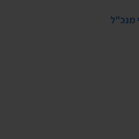
 מנכ"ל