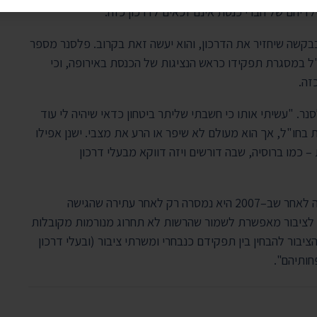
ילדיהם של חברי כנסת אינם זכאים לדרכון כזה.
 בבקשה שיחזיר את הדרכון, והוא יעשה זאת בקרוב. פלסנר מספר
"ל במסגרת תפקידו כראש הנציגות של הכנסת באירופה, וכי
זה.
נר. "עשיתי אותו כי חשבתי שליתר ביטחון כדאי שיהיה לי עוד
בחו"ל, אך הוא מעולם לא שיפר או הרע את מצבי. ישנן אפילו
 כמו ברוסיה, שבה דורשים ויזה דווקא מבעלי דרכון
התנועה לחופש המידע ביקשה ממשרד החוץ את הרשימה לאחר שב–2007 היא נמסרה רק לאחר עתירה שהגישה
ווח לציבור מאפשרת לשמור שהרשות לא תחרוג מנורמות מקובלות
ציבור להבחין בין תפקידם כנבחרי ומשרתי ציבור ‏(ובעלי דרכון
חותיהם".