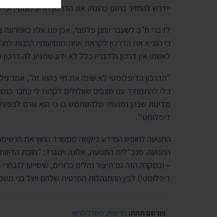
יידרש להחזיר בתום כהונתו את הדרכון הדיפלומטי, וכי 
לדברי ח"כ לשעבר יוחנן פלסנר, אכן פנו אליו באחרונה
כי הוציא את הדרכון לקראת אחת מנסיעותיו הרבות לחו
לאשתו אין דרכון ולדבריו כלל לא ידע שמגיע לה דרכון כ
"הדרכון הדיפלומטי לא שינה את חיי כהוא זה", אמר פלס
כלי להתמודד עם מצבים שעלולים לקרות לי כחבר כנסת 
מדינות שבהן נמנעתי מלהשתמש בו כי הוא גורם לבעיות –
דיפלומטי".
התנועה. מנכ"לית התנועה, אלונה וינוגרד: "חובת הדי
– ובמקרה הזה גם תיצור נהלים ברורים, שיסייעו לנבחרי ה
דיפלומטי‏) לבין ההתנהלות הפרטית שלהם ושל בני משפ
פורסם תחת:
חדשות
,
משרד החוץ