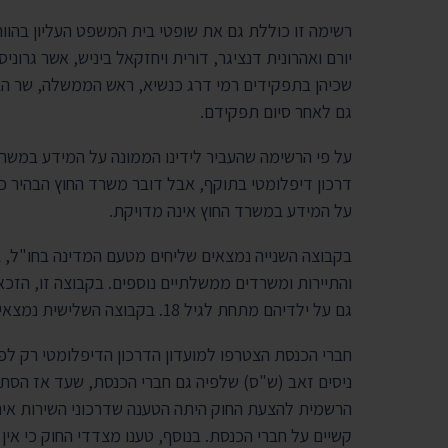
רשימה זו כוללת גם את שופטי בית המשפט העליון בהווה ו
יורם ואהרונית דנציגר, דורית ויחזקאל ביניש, אשר גרוני
שכיהן בתפקידים רמי דרג כנשיא, ראש הממשלה, שר הביט
גם לאחר סיום תפקידם.
על פי הרשימה שהעביר לידינו הממונה על המידע במשרד
דרכון דיפלומטי בתוקף, אבל דובר משרד החוץ הבהיר כ
על המידע במשרד החוץ אינה מדויקת.
בקבוצה השנייה נמצאים שליחים מטעם המדינה בחו"ל, ב
והתיירות ומשרדים ממשלתיים נוספים. בקבוצה זו, הזכא
גם על ילדיהם מתחת לגיל 18. בקבוצה השלישית נמצאים אנשים שמקבלים את הדרכון מסיבות המוגדרות ביטחוניות.
ניסים זאב ‏(ש"ס‏) שלפיה גם חברי הכנסת, שעד אז הסתפק
הרשמית להצעת החוק היתה הטענה שדרכוני השירות אינ
קשיים על חברי הכנסת. בנוסף, טענו מצדדי החוק כי אין 