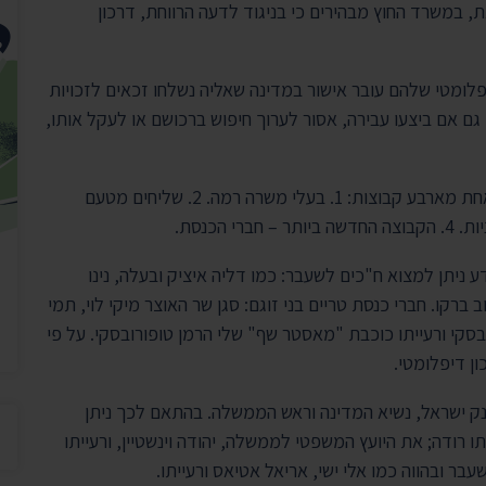
, במשרד החוץ מבהירים כי בניגוד לדעה הרווחת, דרכון
לומטי שלהם עובר אישור במדינה שאליה נשלחו זכאים לזכויות
גם אם ביצעו עבירה, אסור לערוך חיפוש ברכושם או לעקל אותו,
על פי משרד החוץ, הזכאים לדרכון דיפלומטי שייכים לאחת מארבע קבוצות: 1. בעלי משרה רמה. 2. שליחים מטעם
ניתן למצוא ח"כים לשעבר: כמו דליה איציק ובעלה, נינו
 ברקו. חברי כנסת טריים בני זוגם: סגן שר האוצר מיקי לוי, תמי
רובסקי ורעייתו כוכבת "מאסטר שף" שלי הרמן טופורובסקי. על פי
ן דיפלומטי.
נק ישראל, נשיא המדינה וראש הממשלה. בהתאם לכך ניתן
ו רודה; את היועץ המשפטי לממשלה, יהודה וינשטיין, ורעייתו
בר ובהווה כמו אלי ישי, אריאל אטיאס ורעייתו.