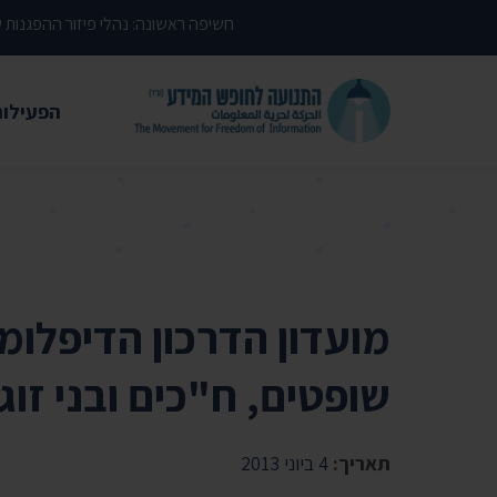
דילוג לתוכן העמוד
חשיפה ראשונה: נהלי פיזור ההפגנות
הפעילות
משפטי
עתירות 
פסקי די
עמדות י
מועדון הדרכון הדיפלומ
קשרי מ
שופטים, ח"כים ובני זוג
חדשות
מאמרים
תאריך:
4 ביוני 2013
הרצאות