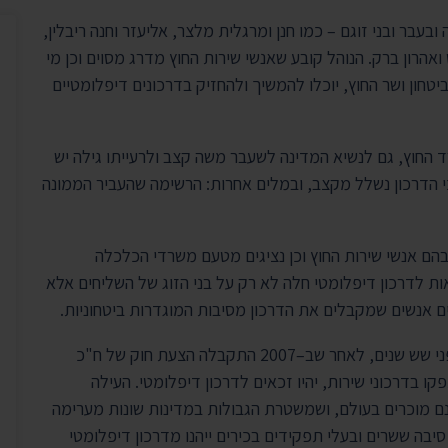
בעבר ובני זוגם – כמו חנן ומרגלית מלצר, אליעזר וחנה ריבלין,
ס ואהרון ברק. הנוהל קובע שאנשי שירות החוץ מדרג מסוים וכן מי
חון ושר החוץ, יוכלו להמשיך ולהחזיק בדרכונים דיפלומטיים
 החוץ, גם לנשיא המדינה לשעבר משה קצב ולרעייתו גילה יש
י הדרכון נשלל מקצב, ובמלים אחרות: הרשימה שהעביר הממונה
הם אנשי שירות החוץ וכן נציגים מטעם משרדי הכלכלה
ות לדרכון דיפלומטי חלה לא רק על בני הזוג של השליחים אלא
חברי הכנסת הצטרפו למועדון הדרכון הדיפלומטי רק לפני שש שנים, לאחר שב–2007 התקבלה הצעת חוק של ח"כ
ו בדרכוני שירות, יהיו זכאים לדרכון דיפלומטי. העילה
ם מוכרים בעולם, ושמשטרת הגבולות במדינות שונות מערימה
סיבה ששרים ובעלי תפקידים בכירים ייהנו מדרכון דיפלומטי