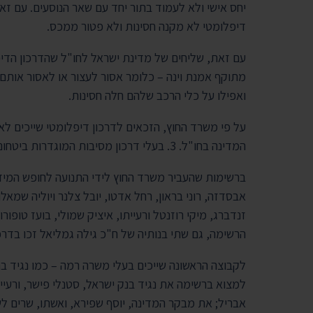
יחס אישי ולא לעמוד בתור יחד עם שאר הנוסעים. עם זאת
דיפלומטי לא מקנה חסינות ולא פטור ממכס.
עם זאת, שליחים של מדינת ישראל לחו"ל שהדרכון הדיפ
מתוקף אמנת וינה – כלומר אסור לעצור או לאסור אותם 
ואפילו על כלי הרכב שלהם חלה חסינות.
המדינה בחו"ל. 3. בעלי דרכון מסיבות המוגדרות ביטחוניות. 4. הקבוצה החדשה ביותר – חברי הכנסת.
ברשימות שהעביר משרד החוץ לידי התנועה לחופש המידע 
אבסדזה, רוני בראון, רחל אדטו, יובל צלנר ויוליה שמאלוב
זנדברג, מיקי רוזנטל ורעייתו, איציק שמולי, בועז טופו
הרשימה, גם שתי בנותיה של ח"כ גילה גמליאל זכו בדרכו
לקבוצה הראשונה שייכים בעלי משרה רמה – כמו נגיד ב
למצוא ברשימה את נגיד בנק ישראל, סטנלי פישר, ורעיית
אבריל; את מבקר המדינה, יוסף שפירא, ואשתו, שרים לשע