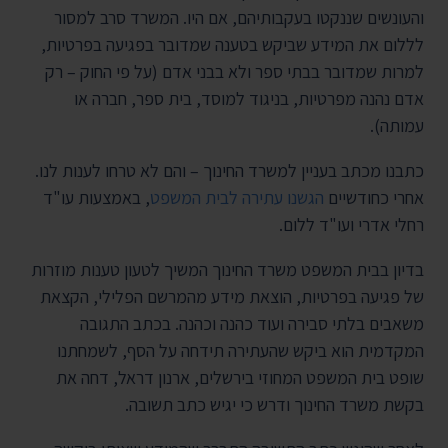
והעונשים שננקטו בעקבותיהם, אם היו. המשרד סרב למסור
לללום את המידע שביקש בטענה שמדובר בפגיעה בפרטיות,
למרות שמדובר בבתי ספר ולא בבני אדם (על פי החוק – רק
אדם נהנה מפרטיות, בניגוד למוסד, בית ספר, חברה או
עמותה).
כתבנו מכתב בעניין למשרד החינוך – והם לא טרחו לענות לנו.
אחרי כחודשיים
הגשנו עתירה לבית המשפט
, באמצעות עו"ד
רחלי אדרי ועו"ד ללום.
בדיון בבית המשפט משרד החינוך המשיך לטעון טענות מוזרות
של פגיעה בפרטיות, הוצאת מידע מהמרשם הפלילי, הקצאת
משאבים בלתי סבירה ועוד כהנה וכהנה. בכתב התגובה
המקדמית הוא ביקש שהעתירה תידחה על הסף, לשמחתנו
שופט בית המשפט המחוזי בירשלים, ארנון דראל, דחה את
בקשת משרד החינוך ודרש כי יגיש כתב תשובה.