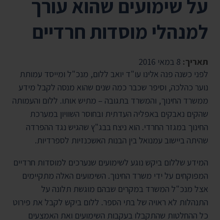
על שימועים שהוא עורך
למנהלי מוסדות חרדיים
תאריך:
8 במאי 2016
לפני כשנה פנה אלינו עו"ד יואב ללום, מנכ"ל ומייסד עמותת
נוער כהלכה, וסיפר שכבר כמה שנים שהוא מנסה לקבל מידע
ממשרד החינוך, והמשרד בתגובה – מתיש אותו. ללום והעמותה
שהקים נאבקים באפליה העדתית ובחוסר השוויון במערכת
החינוך במגזר החרדי. הוא ניצח בבג"ץ שהגיש נגד ההפרדה
שהיתה ביישוב עמנואל בין הבנות האשכנזיות לספרדיות.
המידע שללום ביקש נוגע לשימועים שנערכים למוסדות חרדיים
המפוקחים על ידי משרד החינוך. השימועים האלה מתקיימים
אצל מנכ"ל המשרד במקרים שבהם מוגשת תלונה על
התנהלות לא ראויה של בתי הספר. ללום ביקש לקבל את פירוט
כל ההחלטות שהתקבלו בעקבות השימועים ואת האמצעים