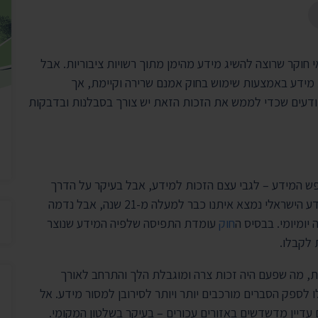
יצירת ק
בית הנשיא
 חוקר שרוצה להשיג מידע מהימן מתוך רשויות ציבוריות. אבל
 מידע באמצעות שימוש בחוק אמנם שרירה וקיימת, אך
דעים שכדי לממש את הזכות הזאת יש צורך בסבלנות ובדבקות
פש המידע – לגבי עצם הזכות למידע, אבל בעיקר על הדרך
להשיגו, שעלולה להיות ארוכה ומפותלת. חוק חופש המידע הישראלי נמצא איתנו כבר למעלה מ-21 שנה, אבל נדמה
יומיומי. בבסיס ה
חוק
עומדת התפיסה שלפיה המידע שנוצר
 לקבלו.
נות, מה שפעם היה זכות צרה ומוגבלת הלך והתרחב לאורך
 לספק הסברים מורכבים יותר ויותר לסירובן למסור מידע. אל
 עדיין מדשדשים באזורים עכורים – בעיקר בשלטון המקומי.