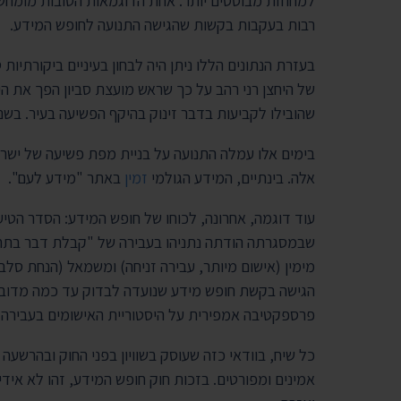
למחוזות מבוססים יותר. אחת הדוגמאות הטובות מומחש
רבות בעקבות בקשות שהגישה התנועה לחופש המידע.
בעזרת הנתונים הללו ניתן היה לבחון בעיניים ביקורת
של היחצן רני רהב על כך שראש מועצת סביון הפך את הי
שהובילו לקביעות בדבר זינוק בהיקף הפשיעה בעיר. בשנ
בימים אלו עמלה התנועה על בניית מפת פשיעה של ישרא
אלה. בינתיים, המידע הגולמי
זמין
באתר "מידע לעם".
עוד דוגמה, אחרונה, לכוחו של חופש המידע: הסדר הטי
שבמסגרתה הודתה נתניהו בעבירה של "קבלת דבר בתחבול
מימין (אישום מיותר, עבירה זניחה) ומשמאל (הנחת סלב
הגישה בקשת חופש מידע שנועדה לבדוק עד כמה מדובר 
פרספקטיבה אמפירית על היסטוריית האישומים בעבירה ה
כל שיח, בוודאי כזה שעוסק בשוויון בפני החוק ובהרשע
אמינים ומפורטים. בזכות חוק חופש המידע, זהו לא אי