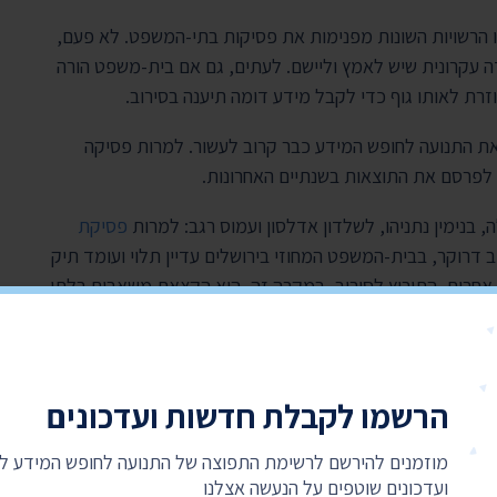
ו הרשויות השונות מפנימות את פסיקות בתי-המשפט. לא פעם,
עקרונית שיש לאמץ וליישם. לעתים, גם אם בית-משפט הורה
זרת לאותו גוף כדי לקבל מידע דומה תיענה בסירוב.
 את התנועה לחופש המידע כבר קרוב לעשור. למרות פסיקה
 לפרסם את התוצאות בשנתיים האחרונות.
 בנימין נתניהו, לשלדון אדלסון ועמוס רגב: למרות
פסיקת
 דרוקר, בבית-המשפט המחוזי בירושלים עדיין תלוי ועומד תיק
אחרות. התירוץ לסירוב, במקרה זה, הוא הקצאת משאבים בלתי
עבר כבר אולצה למסור – מבקשי המידע ככל הנראה יצטרכו
ה אינן מתייחסות להכרעות בית-המשפט העליון בחרדת קודש,
הרשמו לקבלת חדשות ועדכונים
מוזמנים להירשם לרשימת התפוצה של התנועה לחופש המידע 
ועדכונים שוטפים על הנעשה אצלנו