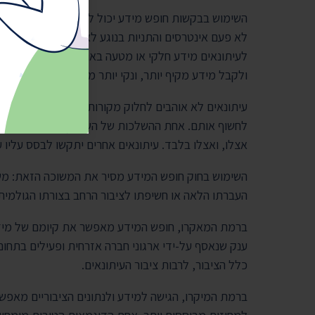
השימוש בבקשות חופש מידע יכול לשמש גם לאימות ו"ה
לא פעם אינטרסים והתניות בנוגע לאופן פרסום המידע 
לעיתונאים מידע חלקי או מטעה באופן שישרת אותם. 
ולקבל מידע מקיף יותר, ונקי יותר מאינטרסים.
עיתונאים לא אוהבים לחלוק מקורות, ובצדק. לעתים קרו
לחשוף אותם. אחת ההשלכות של השימוש במקורות חסויי
אצלו, ואצלו בלבד. עיתונאים אחרים יתקשו לבסס עליו 
השימוש בחוק חופש המידע מסיר את המשוכה הזאת: מש
העברתו הלאה או חשיפתו לציבור הרחב בצורתו הגולמית. 
ברמת המאקרו, חופש המידע מאפשר את קיומם של מי
ענק שנאסף על-ידי ארגוני חברה אזרחית ופעילים בתחום
כלל הציבור, לרבות ציבור העיתונאים.
ברמת המיקרו, הגישה למידע ולנתונים הציבוריים מאפש