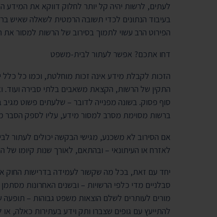
לעתים, לרשות יהיה קל יותר לחלוק דווקא את המידע ה
בעיבוד הנתונים לכדי תשובה הרמטית לשאלה שאיש ברש
הפירוט הרב עשוי לתמוך בסירוב של הרשות למסור את ה
דחו אתכם? אפשר לעתור לבית-משפט
הזכות לקבלת מידע אינה זכות מוחלטת, וכמו כל כלל יש
התקין של הרשות, הקצאת משאבים בלתי סבירה ועוד. וא
סוף פסוק. בשונה מפנייה לדובר – שלעתים פשוט מגיב ב
ברשות מסוימת מסרב למסור מידע, עליו לספק הסבר מפו
אם הסירוב לא משכנע, מגישי הבקשה יכולים לעתור לבי
לאזרח או העיתונאי – ובהתאם, לאורך שנות קיומו של 
יחד עם זאת, בכל מה שקשור לעמידה בדרישות החוק או
סבלניים מדי כלפי הרשויות – ובשנים האחרונות מסתמן ש
מורים לעותרים לשלם הוצאות משפט גבוהות – תופעה ש
להתייעץ עם גופים שצברו ותק וידע בעתירות כאלה, או ל