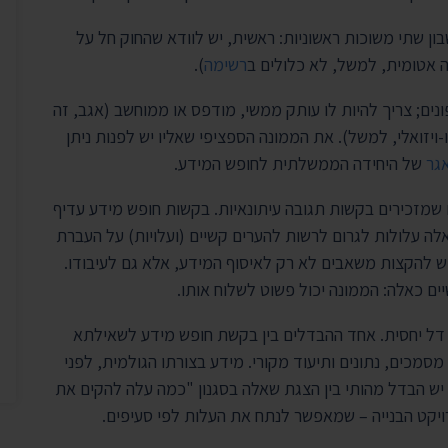
ן שתי משוכות ראשוניות: ראשית, יש לוודא שהחוק חל על
ה אטומית, למשל, לא כלולים ב
רשימה
).
נים; צריך להיות לו עותק ממשי, מודפס או ממוחשב (אגב, זה
-ויזואלי, למשל). את הממונה הספציפי שאליו יש לפנות ניתן
גר
של היחידה הממשלתית לחופש המידע.
 שמזכירים בקשות תגובה עיתונאיות. בקשות חופש מידע עדיף
ה עלולות לגרום לרשות להערים קשיים (ועלויות) על העברת
יש להקצות משאבים לא רק לאיסוף המידע, אלא גם לעיבודו.
ם כאלה: הממונה יכול פשוט לשלוח אותו.
ע דל יחסית. אחד ההבדלים בין בקשת חופש מידע לשאילתא
מכים, נתונים ותיעוד מקורי. מידע בצורתו הגולמית, לפני
. יש הבדל מהותי בין הצגת שאלה בסגנון "כמה עלה להקים את
רויקט הבנייה – שמאפשר לנתח את העלות לפי סעיפים.