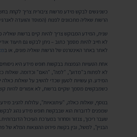
כשניגשים לבקש מידע מרשות ציבורית צריך לקחת בחשבו
הרשות שאליה מתכוונים לפנות (המוסד והוועדה לאנרגי
שנית, המידע המבוקש צריך להיות קיים ברשות שאליה פו
לא חייב להיות מסמך כתוב – ניתן לבקש גם תיעוד אודיו
לאתר באתר האינטרנט של הרשות שאליה פונים, או ב
מא
אחת הטעויות הנפוצות בבקשות חופש מידע היא ניסוחים
לא לפתוח ב"מדוע", "למה", "האם" וכדומה. שאלות כאל
המידע. הן עשויות לטעון שכדי להשיב על שאלות כאלה 
כשמבקשים מסמך שקיים ברשות, לא אמורים להיות קשיי
בנוסף, שאלות כאלה, "עיתונאיות", עלולות להניב מיד
שמפנים לדוברוּת הוא שבבקשת חופש מידע נהוג לבקש מס
שעבר ריכוך, צנזוּר וסחרור במערכת העיכול הדוברותית
הבניין", למשל, ובין בקשת פירוט ההוצאות המלא של פ