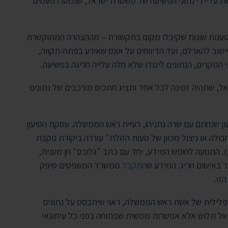
ת על-ידי נתוני הפשיעה של משטרת ישראל, שנמסרו פעמים
יות טענות שונות שקיבלו מקום בתקשורת – מההצהרה המתוקשרת
ישוב להארלם, ועד הדיווחים על אונס שאירע בפתח-תקווה,
י המקרים, הנתונים לימדו שלא חלה עלייה חריגה בפשיעה.
ל, שתהיה זמינה לכל אחד ותציג חתכים מורכבים של נתונים
עון שנחתם עם שרה נתניהו, רעיית ראש הממשלה. עסקת הטיעון
ה או ניצול מכוון של טעות הזולת" עוררה ביקורת נוקבת
). התנועה לחופש המידע, יחד עם כתב "גלובס" חן מענית,
באישום חריג. המידע ש
התקבל
ממשרד המשפטים סיפק
זו.
ה פלילית של אשת ראש הממשלה, ראוי שיתבסס על נתונים
דיאל תלוש אלא אפשרות ממשית שפתוחה בפני כל עיתונאי