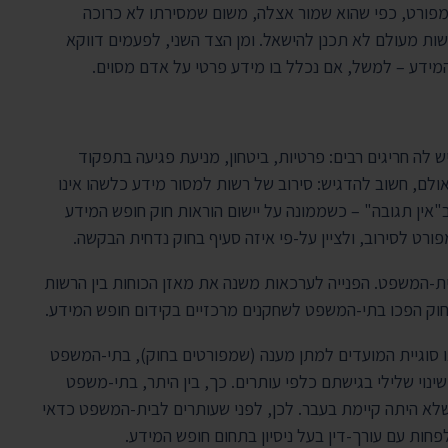
מפורט, כפי שהוא שמור אצלה, משום שמסירתו לא כרוכה
ות מעולם לא תכנן להישאל. ומן הצד השני, לפעמים דווקא
מידע – למשל, אם נכלל בו מידע פרטי על אדם מסוים.
 לה חריגים רבים: פרטיות, ביטחון, מניעת פגיעה בתפקוד
ולם, חשוב להדגיש: סירוב של רשות למסור מידע כלשהו אינו
"אין תגובה" – כשממונה על יישום הוראות חוק חופש המידע
רט לסירוב, ולציין על-פי איזה סעיף בחוק נדחית הבקשה.
ת-המשפט. הפנייה לערכאות משנה את מאזן הכוחות בין הרשות
החוק הפכו בתי-המשפט לשחקנים מרכזיים בקידום חופש המידע.
 סוגיית המועדים למתן מענה (שמפורטים בחוק), בתי-המשפט
ינוי שלילי בגישתם כלפי עותרים. כך, בין היתר, בתי-משפט
לא היתה קיימת בעבר. לכן, לפני שעותרים לבית-המשפט כדאי
פחות עם עורך-דין בעל ניסיון בתחום חופש המידע.