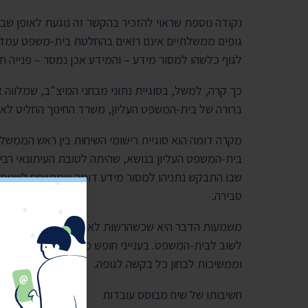
נקודה נוספת שראוי להזכיר בהקשר זה נוגעת לאופן שב
גופים ממשלתיים אינם רואים בהחלטת בית-משפט עמדה 
לגוף כלשהו למסור מידע – והמידע אכן נמסר – פנייה חו
כך קרה, למשל, בסוגיית נתוני מבחני המיצ"ב, שמלווה
ברורה של בית-המשפט העליון, משרד החינוך החליט לא
מקרה דומה הוא סוגיית רישומי השיחות בין ראש הממשלה,
בית-המשפט העליון בנושא, שהיתה לטובת העיתונאי רביב
שבו התבקש נתניהו למסור מידע דומה שמתייחס לשנים 
סבירה.
משמעות הדבר היא שכשהרשות לא רוצה לחשוף מידע שב
לשוב לבית-המשפט. בענייני חופש מידע, רשויות המדינ
וממשיכות לבחון כל בקשה לגופה.
חשיבותו של שיח מבוסס עובדות