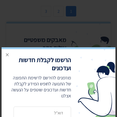
3
2
1
מאבקים משפטיים
עולים כסף
×
התנועה לחופש המידע מובילה
הרשמו לקבלת חדשות
את מהפכת השקיפות ומחזירה
ועדכונים
את המידע לציבור. כדי שנוכל
להמשיך אנחנו זקוקים
מוזמנים להירשם לרשימת התפוצה
לתמיכתם
של התנועה לחופש המידע לקבלת
חדשות ועדכונים שוטפים על הנעשה
אצלנו
כן, אני רוצה לתמוך
כתובת דואר אלקטרוני