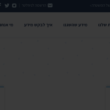
 של המשטרה ›
הרשמה לניוזלטר
 שלנו
מידע שהשגנו
איך לבקש מידע
מי אנחנו
מדריך: איך להשתמש בחוק חופש
רשויות
אודות ה
המידע
מתנהלות
משרד הבריאות
ארכיון המדינה
הסיפור 
השגת מידע באמצעות התנועה
ן ותקדימים
אוניברסיטת אריאל
בני ברק
צוות הת
שאלות ותשובות
דיד
אוניברסיטת בר אילן
בנק ישראל
ועד מנה
אוניברסיטת חיפה
גלי צה"ל
השקיפות
משל
האוניברסיטה העברית
דואר ישראל
תו מידו
משרד האוצר
תמכו בנ
רשויות נוספות ›
משרד החקלאות
יש לנו ג
באר שבע