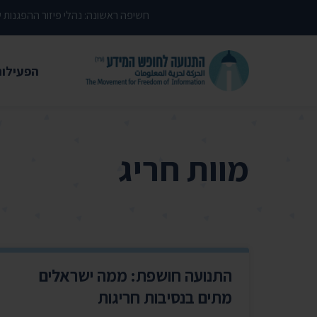
דילוג לתוכן העמוד
חשיפה ראשונה: נהלי פיזור ההפגנות
הפעילות
משפטי
עתירות 
מוות חריג
פסקי די
עמדות י
קשרי מ
חדשות
התנועה חושפת: ממה ישראלים
מאמרים
מתים בנסיבות חריגות
הרצאות