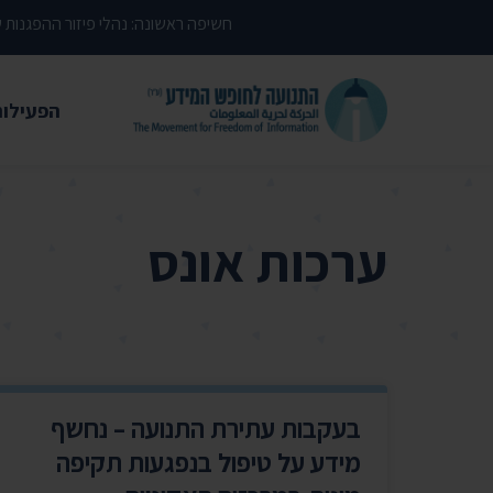
דילוג לתוכן העמוד
חשיפה ראשונה: נהלי פיזור ההפגנות
הפעילות
משפטי
עתירות 
ערכות אונס
פסקי די
עמדות י
קשרי מ
חדשות
בעקבות עתירת התנועה – נחשף
מאמרים
מידע על טיפול בנפגעות תקיפה
הרצאות