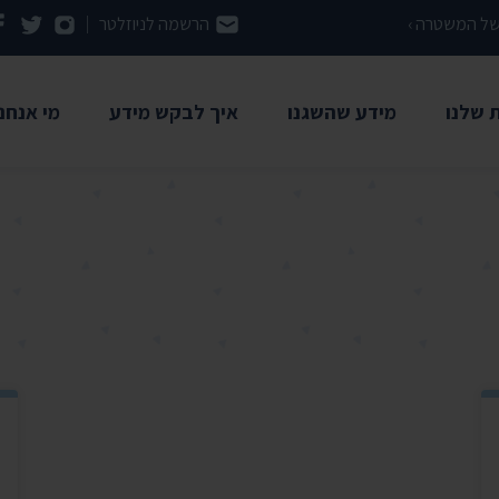
 של המשטרה ›
הרשמה לניוזלטר
 שלנו
מידע שהשגנו
איך לבקש מידע
מי אנחנו
מדריך: איך להשתמש בחוק חופש
רשויות
אודות ה
המידע
מתנהלות
משרד הבריאות
ארכיון המדינה
הסיפור 
השגת מידע באמצעות התנועה
ן ותקדימים
אוניברסיטת אריאל
בני ברק
צוות הת
שאלות ותשובות
דיד
אוניברסיטת בר אילן
בנק ישראל
ועד מנה
אוניברסיטת חיפה
גלי צה"ל
השקיפות
משל
האוניברסיטה העברית
דואר ישראל
תו מידו
משרד האוצר
תמכו בנ
רשויות נוספות ›
משרד החקלאות
יש לנו ג
באר שבע