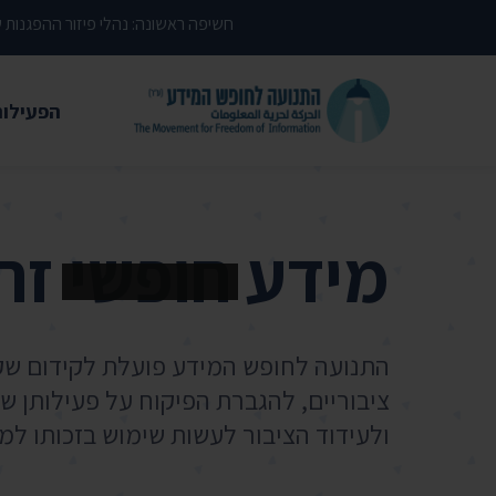
דילוג לתוכן העמוד
חשיפה ראשונה: נהלי פיזור ההפגנות
הפעילות
משפטי
עתירות 
מידע
חופשי
זה 
פסקי די
עמדות י
קשרי מ
התנועה לחופש המידע פועלת לקידום שק
חדשות
ציבוריים, להגברת הפיקוח על פעילותן של 
ולעידוד הציבור לעשות שימוש בזכותו למ
מאמרים
הרצאות