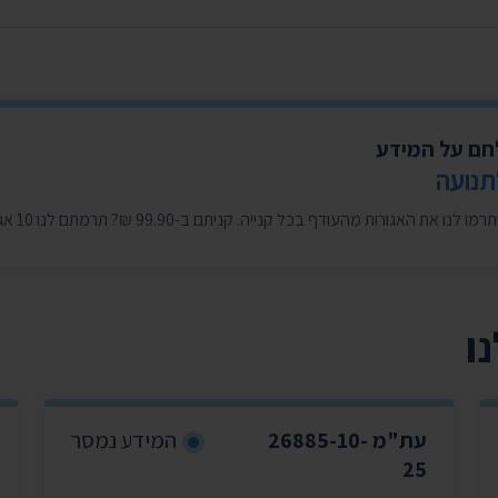
לחם על המידע
תנועה
 בכל קנייה. קניתם ב-99.90 ₪? תרמתם לנו 10 אגורות. כ-5 שקלים בחודש במצטבר. בשבילנו זה המון. ❤️
ו
עת"מ 26885-10-
המידע נמסר
25