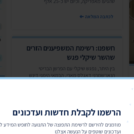
שהגיעו מאפריקה, וכיום יש כ-25 אלף
לכתבה המלאה
חשפנו: רשימת המשפיענים הזרים
שהשר שיקלי פגש
בין היתר, נפגש שיקלי עם הפרשן הבריטי
הנאו־שמרני דאגלס מארי, הבמאי הימני דינש
ד'סוזה והשחקן מייקל רפפורט
לכתבה המלאה
הרשמו לקבלת חדשות ועדכונים
מוזמנים להירשם לרשימת התפוצה של התנועה לחופש המידע 
ועדכונים שוטפים על הנעשה אצלנו