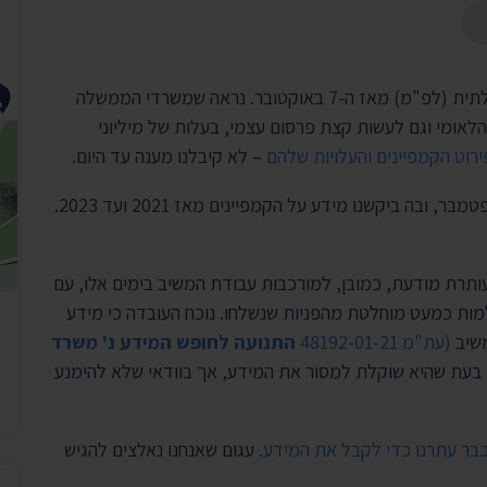
יצירת ק
בית הנשיא
קשה לפספס את הקמפיינים של לשכת הפרסום הממשלתית (לפ"מ) מאז ה-7 באוקטובר. נראה שמשרדי הממשלה
הלאומי וגם לעשות קצת פרסום עצמי, בעלות של מיליוני
ירוט הקמפיינים והעלויות שלהם
– לא קיבלנו מענה עד היום.
את בקשת המידע הגשנו עוד לפני המלחמה – ב-23 בספטמבר, ובה ביקשנו מידע על הקמפיינים מאז 2021 ועד 2023.
ותרת מודעת, כמובן, למורכבות עבודת המשיב בימים אלו, עם
למות כמעט מוחלטת מהפניות שנשלחו. נוכח העובדה כי מידע
משיב
(עת"מ 48192-01-21
התנועה לחופש המידע נ' משרד
בעת שהיא שוקלת למסור את המידע, אך בוודאי שלא להימנע
עגום שאנחנו נאלצים להגיש