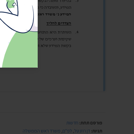
פורסם תחת:
חדשות
תגיות:
דן רוזנטל
,
לפ"ם
,
משרד ראש הממשלה