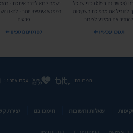
תמכו בנו (אפשר גם ב-bit) כדי שנוכל
נשמח לבוא לדבר איתכם - בהרצ
 להוביל את מהפיכת השקיפות
במפגש אינטימי יותר - לחצו והשאי
להחזיר את המידע לציבור
פרטים
תמכו עכשיו
לפרטים נוספים
תמכו בנו:
עקבו אחרינו:
קיפות
שאלות ותשובות
תימכו בנו
יצירת קש
תנאי שימוש
מדיניות פרטיות
הצהרת נגישות