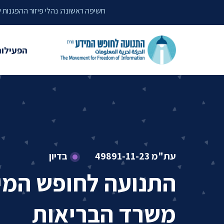
דילוג לתוכן העמוד
חשיפה ראשונה: נהלי פיזור ההפגנות
הפעילות
משפטי
עתירות 
פסקי די
עמדות י
עת"מ 49891-11-23
בדיון
קשרי מ
התנועה לחופש המי
חדשות
מאמרים
משרד הבריאות
הרצאות