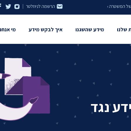
 של המשטרה ›
הרשמה לניוזלטר
 שלנו
מידע שהשגנו
איך לבקש מידע
מי אנחנו
מדריך: איך להשתמש בחוק חופש
רשויות
אודות ה
המידע
מתנהלות
משרד הבריאות
ארכיון המדינה
הסיפור 
השגת מידע באמצעות התנועה
ן ותקדימים
אוניברסיטת אריאל
בני ברק
צוות הת
שאלות ותשובות
דיד
אוניברסיטת בר אילן
בנק ישראל
ועד מנה
אוניברסיטת חיפה
גלי צה"ל
השקיפות
משל
דע נגד
האוניברסיטה העברית
דואר ישראל
תו מידו
משרד האוצר
תמכו בנ
רשויות נוספות ›
משרד החקלאות
יש לנו ג
באר שבע