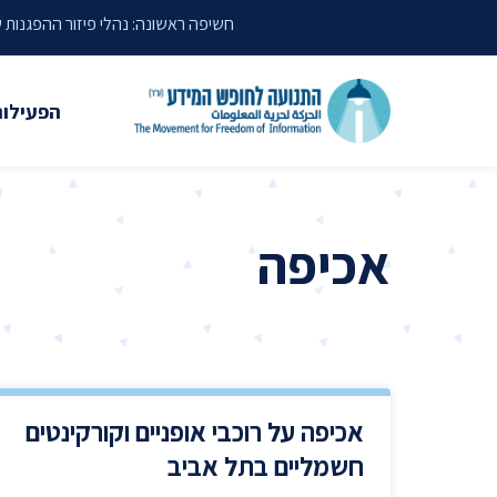
דילוג לתוכן העמוד
חשיפה ראשונה: נהלי פיזור ההפגנות
הפעילות
משפטי
עתירות 
אכיפה
פסקי די
עמדות י
קשרי מ
חדשות
אכיפה על רוכבי אופניים וקורקינטים
מאמרים
חשמליים בתל אביב
הרצאות