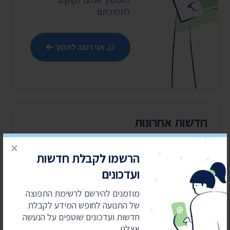
לתמיכתם
כן, אני רוצה לתמוך
חדשות אחרונות
×
4 באוגוסט 2026
הרשמו לקבלת חדשות
חשפנו: דוחות הביקורת על לימודי ליבה במוסדות
חרדיים
ועדכונים
2 באוגוסט 2026
מוזמנים להירשם לרשימת התפוצה
עתרנו וחשפנו: יומן הפגישות של השרה עידית סילמן
של התנועה לחופש המידע לקבלת
ל-2025
חדשות ועדכונים שוטפים על הנעשה
אצלנו