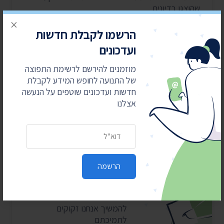
שהוצגו בדיונים
×
הרשמו לקבלת חדשות
לכתבה המלאה
ועדכונים
מוזמנים להירשם לרשימת התפוצה
של התנועה לחופש המידע לקבלת
7
6
5
4
3
2
1
חדשות ועדכונים שוטפים על הנעשה
אצלנו
כתובת דואר אלקטרוני
מאבקים משפטיים
עולים כסף
הרשמה
התנועה לחופש המידע מובילה
את מהפכת השקיפות ומחזירה
את המידע לציבור. כדי שנוכל
להמשיך אנחנו זקוקים
לתמיכתם