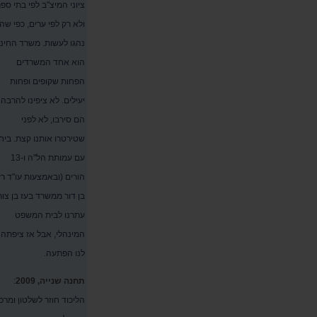
ציוני המיצ"ב לפי בתי ספר
ולא רק לפי ערים, כפי שה
נהגו לעשות. משרד החינו
הוא אחד המשרדים
הפחות שקופים ופחות
יעילים. לא ציפינו להרבה.
הם סירבו, לא לפני
שטירטרו אותנו קצת. ביח
עם עמותת הל"ה ו-13
הורים (ובאמצעות עו"ד רז
בן דור ממשרד בעז בן צור
עתרנו לבית המשפט
המינהלי, אבל אז ציפתה
לנו הפתעה.
תחנה שנייה, 2009
:
הליכוד חוזר לשלטון ומרכ