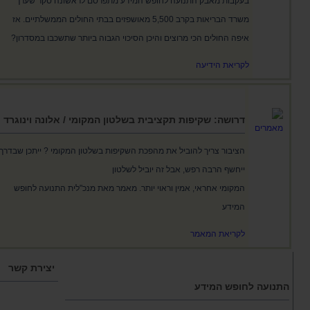
בעקבות מאבק התנועה לחופש המידע מתפרסם לראשונה סקר שערך
משרד הבריאות בקרב 5,500 מאושפזים בבתי החולים הממשלתיים. אז
איפה החולים הכי מרוצים והיכן הסיכוי הגבוה ביותר שתשכבו במסדרון?
לקריאת הידיעה
דרושה: שקיפות תקציבית בשלטון המקומי / אלונה וינוגרד
הציבור צריך להוביל את מהפכת השקיפות בשלטון המקומי ? ייתכן שבדרך
ייחשף הרבה רפש, אבל זה יוביל לשלטון
המקומי אחראי, אמין וראוי יותר. מאמר מאת מנכ"לית התנועה לחופש
המידע
לקריאת המאמר
יצירת קשר
התנועה לחופש המידע