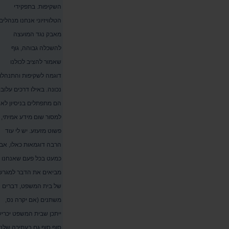
השקיפות. בתפקידי
הטלוויזיוני אנחנו מנהלים
מאבק נגד המועצה
להשכלה גבוהה, גוף
שאמור להציב לכולנו
דוגמה לשקיפות והתנהלו
נכונה. באילו דרכים עלובו
הם מתפתלים בניסיון לא
למסור שום מידע אמיתי,
פשוט מזעזע. יש לי עוד
הרבה דוגמאות כאלו, אב
כמעט בכל פעם שאנחנו
מביאים את הדבר למגרש
של בית המשפט, דברים
משתנים (אם יקרה נס,
ייתכן שבית המשפט יכריע
סוף סוף גם בעתירה שלנו