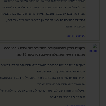
משרד הביטחון מסרב לבקשת התנועה ודה מרקר לפרסם איך התקבלה
ההחלטה לסגור את העמותה שעסקה באיתור מידע על נעדרים. "השיטה
שבה רשות ציבורית נמנעת מהעברת מידע תוך יצירת סחבת מכוונת בניגוד
להוראות החוק פסולה וראוי לעוקרה מן השורש", אמר עו"ד עופר דורון,
המייצג את התנועה
לקריאת הידיעה
ביקשנו לעיין בפרוטוקולים מהדיונים של ועדת טרכטנברג,
ממשרד ראש הממשלה השיבו: נסו בעוד 15 שנה
בעקבות פניית התנועה התברר כי במשרד ראש הממשלה החליטו להעביר
את הפרוטוקולים לארכיון המדינה, שם הם
יישארו חסויים לפחות 15 שנה. מנכ"לית התנועה, אלונה וינוגרד: ההתנהלו
של משרד ראש הממשלה מעוררת שאלות,
למשל מדוע הזדרזו שם לגנוז את הפרוטוקולים והאם יש בכך כדי להעיד על
סיום הטיפול בהמלצות הוועדה