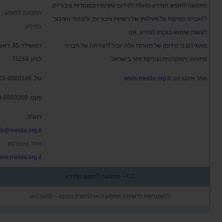
התנועה לחופש המידע פועלת לקידום שקיפות במוסדות ציבוריים,
התנועה לחופש
להגברת הפיקוח על פעילותן של רשויות ציבוריות, ולעידוד הציבור
המידע
לעשות שימוש בזכותו למידע. אנו
מאמינים כי קידומן של מטרות אלה יוביל ליצירתה של חברה
רוטשילד 45, ר
פתוחה, דמוקרטית וצודקת יותר בישראל.
לציון 75266
אתר אינטרנט:
www.meida.org.il
טל.
03-9560146
פקס.
3-9560359
דוא"ל:
fo@meida.org.il
אתר אינטרנט:
ww.meida.org.il
CC
– התנועה לחופש המידע
להצטרפות לרשימה התפוצה או להסרה ממנה – לחצו כאן