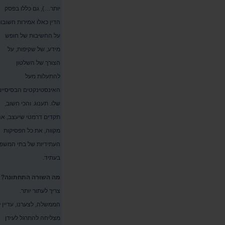
יותר…), גם כללו בפסק
הדין כאלו אמירות חשובו
על החשיבות של חופש
מידע, של שקיפות, על
הצורך של השלטון
להתעלות מעל
האינסטינקטים הבסיסיים
שלו. תענוג. והכי חשוב,
תקדים דרמטי שיעצב, אנ
מקווה, את כל הפסיקות
העתידיות של בתי המשפ
בעתיד.
מה השורה התחתונה?
צריך לעתור יותר.
הממשלה, לצערנו, עדיין 
מצליחה להתרגל לעידן