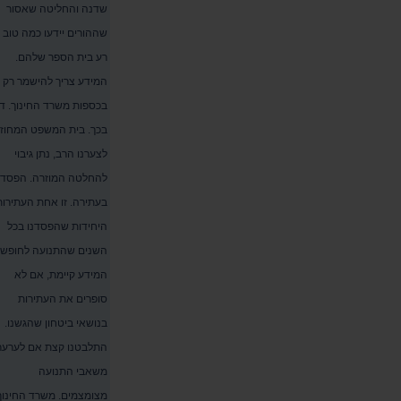
שדנה והחליטה שאסור
שההורים יידעו כמה טוב 
רע בית הספר שלהם.
המידע צריך להישמר רק
בכספות משרד החינוך. די
בכך. בית המשפט המחוזי
לצערנו הרב, נתן גיבוי
להחלטה המוזרה. הפסדנ
בעתירה. זו אחת העתירות
היחידות שהפסדנו בכל
השנים שהתנועה לחופש
המידע קיימת, אם לא
סופרים את העתירות
בנושאי ביטחון שהגשנו.
התלבטנו קצת אם לערער
משאבי התנועה
מצומצמים. משרד החינוך