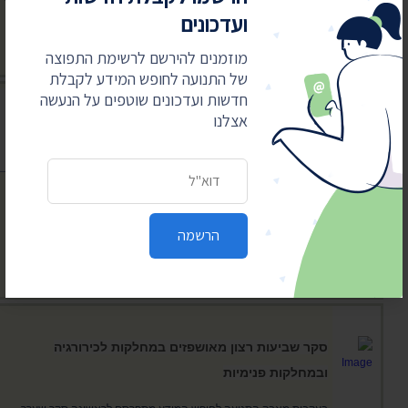
ועדכונים
בוהק מאיר ומחטא"
מוזמנים להירשם לרשימת התפוצה
לקריאת הידיעה
של התנועה לחופש המידע לקבלת
חדשות ועדכונים שוטפים על הנעשה
בעקבות עתירת חופש מידע של "הארץ" – שירות בתי
אצלנו
הסוהר יחשוף את המוסדות אליהם מופנים הנידונים
לעבודות שירות
כתובת דואר אלקטרוני
השופט אילן שילה דחה את טענת השב"ס כי הפרסום יזיק למערך עבודות
השירות וקבע כי "כשם שעקרון הפומביות
הרשמה
נמצא ביסוד ההליך השיפוטי, כך ראוי שיעמוד גם ביסוד הליך הענישה"
לקריאת הידיעה
סקר שביעות רצון מאושפזים במחלקות לכירורגיה
ובמחלקות פנימיות