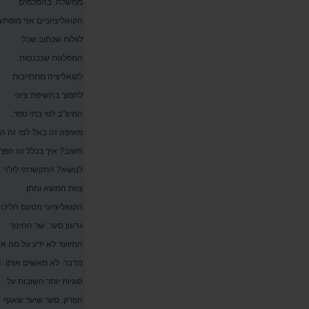
ממשלה. בהסכמים
הקואליציוניים אני מופתע
לגלות שכתוב שכל
המפלגות שנכנסות
לקואליציה מתחייבות
לתמוך בחשיפת ציוני
המיצ"ב לפי בתי ספר.
מאיפה זה בא? למי זה הי
חשוב? איך בכלל זה הפך
לנושא? התקשרתי ליו"ר
צוות המשא ומתן
הקואליציוני מטעם הליכוד
גדעון סער. שר החינוך
המיועד לא ידע על מה אנ
מדבר. לא מאשים אותו. ה
סוגיות יותר חשובות על
הפרק. סער שיער שאגף