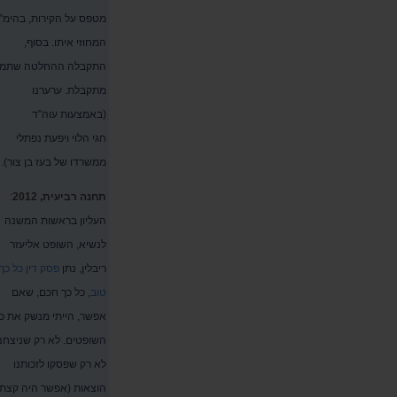
מטפס על הקירות, בהימ"
המחוזי איתו. בסוף,
התקבלה ההחלטה שתמי
מתקבלת. ערערנו
(באמצעות עוה"ד
חגי הלוי ויפעת נפתלי
ממשרדו של בעז בן צור).
תחנה רביעית, 2012
:
העליון בראשות המשנה
לנשיא, השופט אליעזר
ריבלין, נתן
פסק דין כל כך
טוב
, כל כך חכם, שאם
אפשר, הייתי מנשק את כ
השופטים. לא רק שניצחנו
לא רק שפסקו לזכותנו
הוצאות (אפשר היה קצת