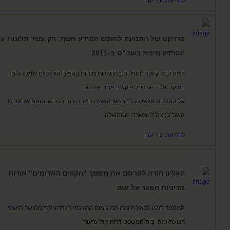
לקריאת הידיעה
פרויקט של התנועה לחופש המידע חשף: רק עשר תלונות על
הטרדה מינית בשב"ס ב-2011
רצינו לבדוק איך מטפלים בהטרדות מיניות בגופים היררכיים שמנוהלים
בעיקר על ידי גברים וביקשנו מהם נתונים
על הטרדות אנשי סגל בחמש השנים האחרונות. הנה הנתונים שהעבירו
השב"ס, צה"ל ומשרדי הממשלה
לקריאת הידיעה
העליון הורה לפרסם את מסמך "הקווים האדומים" אודות
מדיניות הסגר על עזה
המסמך קובע לכאורה מהו המינימום התזונתי הנדרש לקיומם של תושבי
רצועת עזה. בית המשפט דחה את ערעור