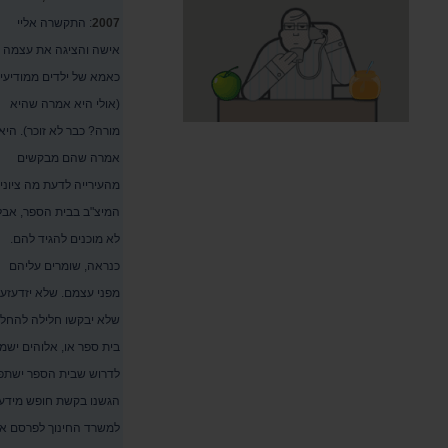
2007
: התקשרה אליי
אישה והציגה את עצמה
כאמא של ילדים ממודיעין
(אולי היא אמרה שהיא
מורה? כבר לא זוכר). היא
אמרה שהם מבקשים
מהעירייה לדעת מה ציוני
המיצ"ב בבית הספר, אבל
לא מוכנים להגיד להם.
כנראה, שומרים עליהם
מפני עצמם. שלא יזדעזעו
שלא יבקשו חלילה להחלי
בית ספר או, אלוהים ישמו
לדרוש שבית הספר ישתפ
הגשנו בקשת חופש מידע
למשרד החינוך לפרסם א