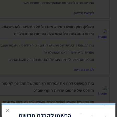
המדינה והורה למסור את המסמך לעותרת, עמותת גישה
לקריאת הידיעה
העליון: חוק חופש המידע אינו חל על החטיבה להתיישבות,
הזרוע המבצעת של הממשלה בפיתוח ההתנחלויות
בית המשפט דן בערעור של ארגון יש דין וקבע כי היחידה להתיישבות אמנם
מונחית על ידי משרד ראש הממשלה אך
זה לא הופך אותה ל"רשות ציבורית" לצורך תחולת חוק חופש המידע
לקריאת הידיעה
בית המשפט דחה את עמדתה הגורפת של המדינה לאיסור
מוחלט של פרסום עדויות חוקרי שב"כ
סגן נשיא בית המשפט המחוזי בנצרת, השופט יצחק כהן, דחה את טענת
×
המדינה כי פרסום עדויותיהם עלול להרתיע
הרשמו לקבלת חדשות
את חוקרי השב"כ וקבע כי "הכלל הינו דלתיים פתוחות ופרסום כאור השמש