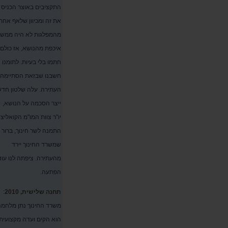
התקציבים באוצר הכניס
את זה ומכיוון שלאף אחת
מהמפלגות לא היה ממש
איכפת מהנושא, אז כולם
חתמו בלי בעיות. לתומנו
חשבנו שבזאת הסתיימה
העתירה. עלה שלטון חדש
ייצר הסכמה על הנושא,
יו"ר צוות המו"מ הקואליציו
התמנה לשר חינוך, ברור
שמשרד החינוך יירד
מהעתירה. ציפתה לנו עוד
הפתעה.
תחנה שלישית, 2010
:
משרד החינוך נתן מלחמה
הוא הקים ועדה מקצועית