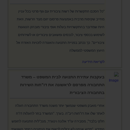
"כל הסכם התקשרות של רשות ציבורית עם גוף פרטי בכל עניין
מחייב שקיפות מרבית באמצעות פרסום יזום מצד הרשות, וזאת
היות שמדובר בהתקשרויות בעלות אופי ציבורי מובהק הנוגעות
לשימוש בכספי ציבור, לנכסים ומשאבים ציבוריים או לשירותים
ציבוריים". כך נכתב בפניית התנועה והאגודה לזכויות האזרח אל
היועץ המשפטי לממשלה
לקריאת הידיעה
בעקבות עתירת התנועה לבית המשפט – משרד
התחבורה מפרסם לראשונה את דו"חות השירות
בתחבורה הציבורית
אחרי מאבק משפטי שנמשך יותר משנה משרד התחבורה העלה
לאתר שלו את דו"חות ריב"ה. בערך. "המשרד בחר להעלות דו"ח
חלקי בלבד", מסבירה עו"ד אלונה וינוגרד, מנכ"לית התנועה לחופש
המידע, "מדוע אנחנו לא יכולים לראות את הנתונים בחתך השוואתי