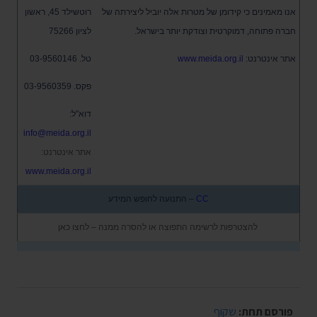
אנו מאמינים כי קידומן של מטרות אלה יוביל ליצירתה של
רוטשילד 45, ראשון
חברה פתוחה, דמוקרטית וצודקת יותר בישראל.
לציון 75266
אתר אינטרנט:
www.meida.org.il
טל.
03-9560146
פקס.
03-9560359
דוא"ל:
info@meida.org.il
אתר אינטרנט:
www.meida.org.il
CC
– התנועה לחופש המידע
להצטרפות לרשימה התפוצה או להסרה ממנה – לחצו כאן
פורסם תחת:
שקוף