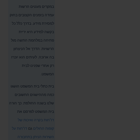
במקרים מעטים הרשות
עמדה בזמנים הקצובים בחוק
למסירת מידע. בדרך כלל כל
בקשה למידע היא יריית
פתיחה במלחמת התשה מול
הרשויות. הדרך אל הניצחון
בה ארוכה. לעיתים הוא יוכרז
רק אחרי שפנינו לבית
המשפט.
בית כתלי בית המשפט הושגו
כמה מההישגים החשובים
שלנו בשנה החולפת. כך הורה
בית המשפט לפרסם את
דו"חות בקרה ואיכות של
קופות החולים
גם
דו"חות על
השירות הניתן בתחבורה