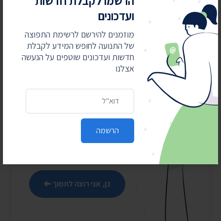
הרשמו לקבלת חדשות
ועדכונים
8
7
6
5
4
3
2
1
מוזמנים להירשם לרשימת התפוצה
של התנועה לחופש המידע לקבלת
חדשות ועדכונים שוטפים על הנעשה
אצלנו
מאבקים משפטיים
עולים כסף
כתובת דואר אלקטרוני
התנועה לחופש המידע מובילה
את מהפכת השקיפות ומחזירה
את המידע לציבור. כדי שנוכל
הרשמה
להמשיך אנחנו זקוקים
לתמיכתם
כן, אני רוצה לתמוך