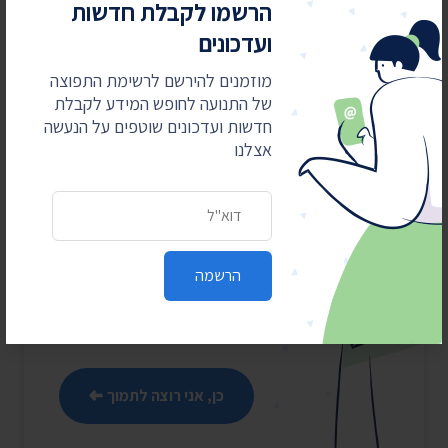
הרשמו לקבלת חדשות
8
7
6
5
4
3
2
1
ועדכונים
9
מוזמנים להירשם לרשימת התפוצה
של התנועה לחופש המידע לקבלת
חדשות ועדכונים שוטפים על הנעשה
אצלנו
מאבקים משפטיים
עולים כסף
כתובת דואר אלקטרוני
התנועה לחופש המידע מובילה
את מהפכת השקיפות ומחזירה
הרשמה
את המידע לציבור. כדי שנוכל
להמשיך אנחנו זקוקים
לתמיכתם
כן, אני רוצה לתמוך