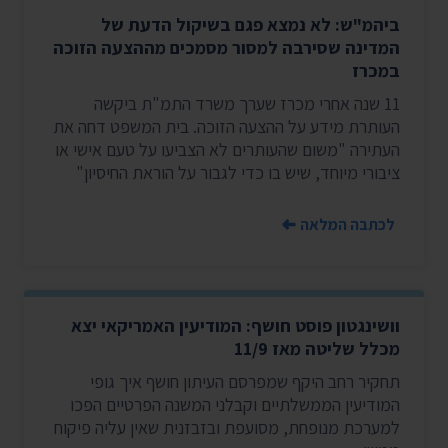
ביהמ"ש: לא נמצא פגם בשיקול הדעת של
המדינה שסירבה למסור מסמכים מההצעה הזוכה
במכרז
11 שנה אחרי מכרז שערך משרד התמ"ת ביקשה
העותרת מידע על ההצעה הזוכה. בית המשפט דחה את
העתירה "משום שהעותרים לא הצביעו על טעם אישי או
ציבורי מיוחד, שיש בו כדי לגבור על הוראת החיסיון"
לכתבה המלאה
וושינגטון פוסט חושף: המודיעין האמריקאי יצא
מכלל שליטה מאז 11/9
תחקיר רחב היקף שמפרסם העיתון חושף איך גופי
המודיעין הממשלתיים וקבלני המשנה הפרטיים הפכו
למערכת מנופחת, מסועפת ובזבזנית שאין עליה פיקוח